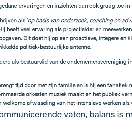
gedane ervaringen en inzichten dan ook graag toe in o
rijven als '
op basis van onderzoek, coaching en advi
Hij heeft veel ervaring als projectleider en meewerk
pgaven. Dit doet hij op een proactieve, integere en k
kkelde politiek-bestuurlijke antenne.
andere als bestuurslid van de ondernemersvereniging 
, brengt tijd door met zijn familie en is hij een fanatie
enommeerde orkesten muziek maakt en het publiek ver
n welkome afwisseling van het intensieve werken als (
ommunicerende vaten, balans is mi