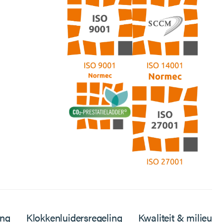
ing
Klokkenluidersregeling
Kwaliteit & milieu