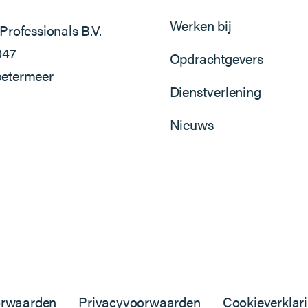
Werken bij
Professionals B.V.
047
Opdrachtgevers
etermeer
Dienstverlening
Nieuws
orwaarden
Privacyvoorwaarden
Cookieverklar