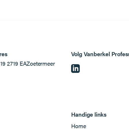
res
Volg Vanberkel Profes
l
19
2719 EA
Zoetermeer
Handige links
Home