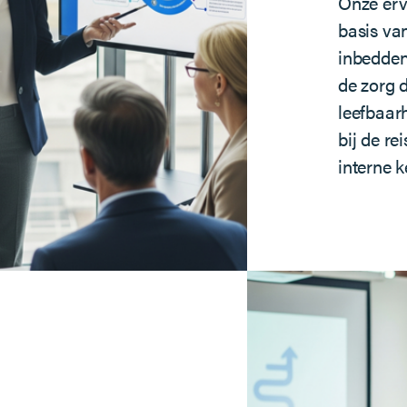
Onze erva
basis va
inbedden
de zorg 
leefbaarh
bij de r
interne 