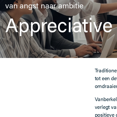
van angst naar ambitie
Appreciativ
Tradition
tot een d
omdraaien
Vanberkel
verlegt v
positieve 