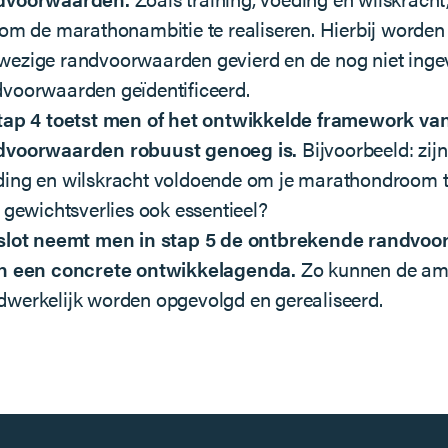
 om de marathonambitie te realiseren. Hierbij worden
wezige randvoorwaarden gevierd en de nog niet inge
voorwaarden geïdentificeerd.
stap 4 toetst men of het ontwikkelde framework va
dvoorwaarden robuust genoeg is.
Bijvoorbeeld: zijn
ing en wilskracht voldoende om je marathondroom t
s gewichtsverlies ook essentieel?
 slot neemt men in stap 5 de ontbrekende randvo
in een concrete ontwikkelagenda.
Zo kunnen de amb
werkelijk worden opgevolgd en gerealiseerd.