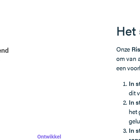
Het
Onze
Ri
om van a
een voor
In s
dit 
In s
het 
gelu
In 
ran