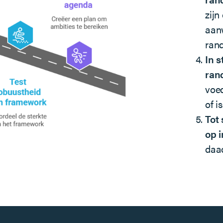
zijn
aan
rand
In 
ran
voed
of i
Tot
op 
daad