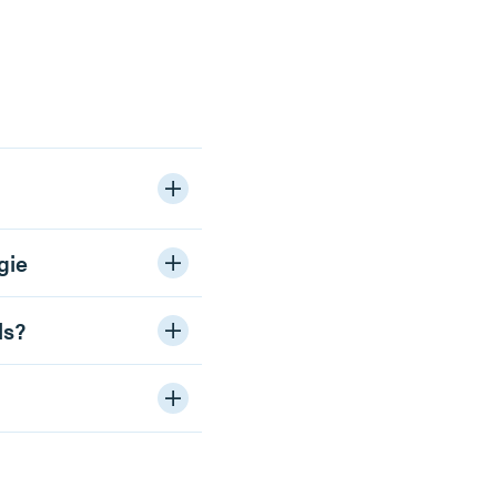
gie
ls?