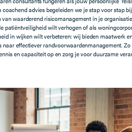
ren consultants fungeren als jouw persoonlijke 'reisl
n coachend advies begeleiden we je stap voor stap bij
 van waarderend risicomanagement in je organisatie. 
de patiëntveiligheid wilt verhogen of als woningcorpo
eid in wijken wilt verbeteren: wij bieden maatwerk en
eis naar effectiever randvoorwaardenmanagement. Zo
kennis en capaciteit op en zorg je voor duurzame vera