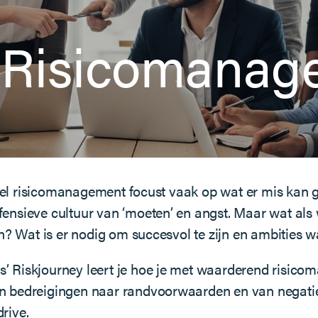
e Risicomana
eel risicomanagement focust vaak op wat er mis kan g
efensieve cultuur van ‘moeten’ en angst. Maar wat als
? Wat is er nodig om succesvol te zijn en ambities 
s’ Riskjourney leert je hoe je met waarderend risic
an bedreigingen naar randvoorwaarden en van negati
drive.