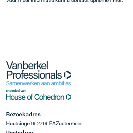
Bezoekadres
Houtsingel
19
2719 EA
Zoetermeer
Postadres