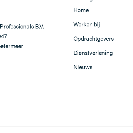
Home
Werken bij
Professionals B.V.
047
Opdrachtgevers
etermeer
Dienstverlening
Nieuws