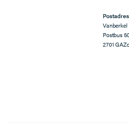
Postadres
Vanberkel 
Postbus 5
2701 GA
Zo