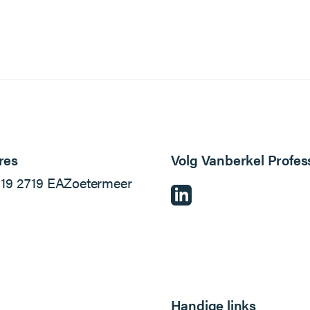
res
Volg Vanberkel Profes
l
19
2719 EA
Zoetermeer
Handige links