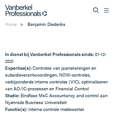
Home
Benjamin Diederiks
Professionals
Opdrachtgevers
In dienst bij Vanberkel Professionals sinds:
01-12-
Dienstverlening
2021
Expertise(s):
Controles van jaarrekeningen en
Over ons
subsidieverantwoordingen, NOW-controles,
verbijzonderde interne controles (VIC), optimaliseren
van AO/IC-processen en Financial Control
Studie:
Eindfase MsC Accountancy and control aan
Vacatures
Nyenrode Business Universiteit
Functie(s):
Interne controle medewerker