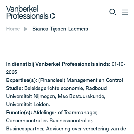
Home
Bianca Tijssen-Laemers
Professionals
Opdrachtgevers
In dienst bij Vanberkel Professionals sinds:
01-10-
Dienstverlening
2025
Expertise(s):
(Financieel) Management en Control
Over ons
Studie:
Beleidsgerichte economie, Radboud
Universiteit Nijmegen, Msc Bestuurskunde,
Universiteit Leiden.
Functie(s):
Afdelings- of Teammanager,
Vacatures
Concerncontroller, Businesscontroller,
Businesspartner, Advisering over verbetering van de