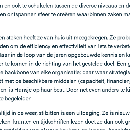
en en ook te schakelen tussen de diverse niveaus en
m een ontspannen sfeer te creëren waarbinnen zaken 
n steken heeft ze van huis uit meegekregen. Ze probeer
kheden om de efficiency en effectiviteit van iets te ve
Haar in de loop van de jaren opgebouwde kennis en k
 te komen in de richting van het gestelde doel. Een 
 de backbone van elke organisatie; daar waar strategis
et de beschikbare middelen (capaciteit, financiën, IC
 is Hansje op haar best. Door net even anders te kijke
te begeleiden.
altijd in de weer, stilzitten is een uitdaging. Ze is 
oeken, kranten en tijdschriften lezen doet ze dan ook
et ontdekken van nieuwe keukens en landen. Aansluite