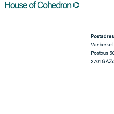
Postadres
Vanberkel 
Postbus 5
2701 GA
Zo