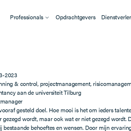
Professionals
Opdrachtgevers
Dienstverle
03-2023
anning & control, projectmanagement, risicomanage
ancy aan de universiteit Tilburg
ectmanager
 vooraf gesteld doel. Hoe mooi is het om ieders tale
 er gezegd wordt, maar ook wat er niet gezegd wordt. D
 bij bestaande behoeftes en wensen. Door mijn ervarin