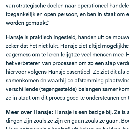
van strategische doelen naar operationeel handel
toegankelijk en open persoon, en ben in staat o
worden gemaakt.”
Hansje is praktisch ingesteld, handen uit de mouwe
zeker dat het niet lukt. Hansje ziet altijd mogelij
eagerness om te leren krijgt ze veel mensen mee. 
het verbeteren van processen om zo een stap verder
hiervoor volgens Hansje essentieel. Ze ziet dit als
samenkomen én waarbij de afstemming plaatsvindt m
verschillende (tegengestelde) belangen samenkomen,
ze in staat om dit proces goed te ondersteunen en 
Meer over Hansje:
Hansje is een bezige bij. Ze is 
dingen zijn zoals ze zijn en gaan zoals ze gaan. B
Haar ontspanning haalt zij uit koken en bakken, h