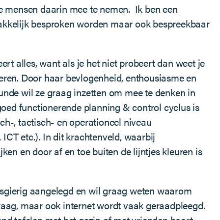
 de mensen daarin mee te nemen. Ik ben een
makkelijk besproken worden maar ook bespreekbaar
t alles, want als je het niet probeert dan weet je
rbeteren. Door haar bevlogenheid, enthousiasme en
unde wil ze graag inzetten om mee te denken in
goed functionerende planning & control cyclus is
ch-, tactisch- en operationeel niveau
T etc.). In dit krachtenveld, waarbij
n en door af en toe buiten de lijntjes kleuren is
nieuwsgierig aangelegd en wil graag weten waarom
 graag, maar ook internet wordt vaak geraadpleegd.
nd tafelen met het gezin of met vrienden hoort