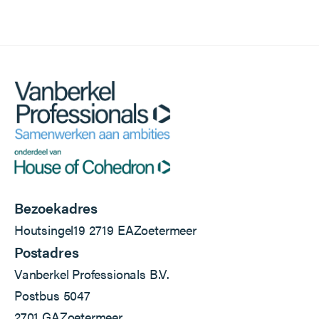
Bezoekadres
Houtsingel
19
2719 EA
Zoetermeer
Postadres
Vanberkel Professionals B.V.
Postbus 5047
2701 GA
Zoetermeer