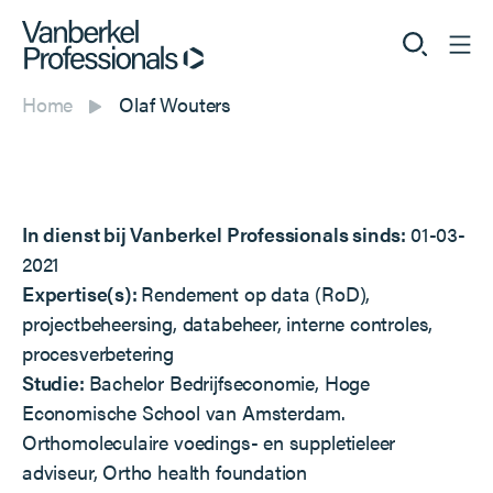
Home
Olaf Wouters
Professionals
Opdrachtgevers
In dienst bij Vanberkel Professionals sinds:
01-03-
Dienstverlening
2021
Expertise(s):
Rendement op data (RoD),
Over ons
projectbeheersing, databeheer, interne controles,
procesverbetering
Studie:
Bachelor Bedrijfseconomie, Hoge
Economische School van Amsterdam.
Vacatures
Orthomoleculaire voedings- en suppletieleer
adviseur, Ortho health foundation