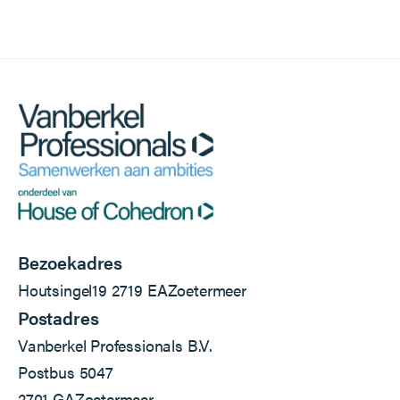
Bezoekadres
Houtsingel
19
2719 EA
Zoetermeer
Postadres
Vanberkel Professionals B.V.
Postbus 5047
2701 GA
Zoetermeer