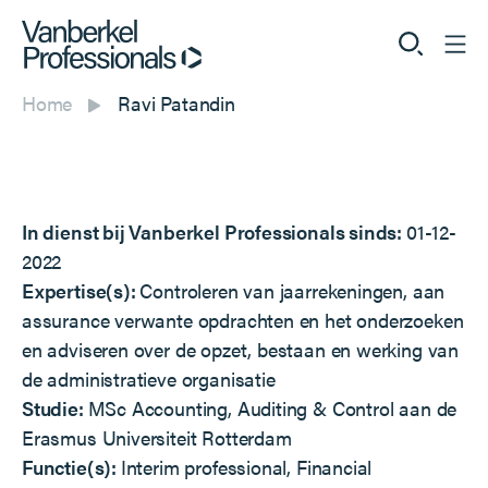
Home
Ravi Patandin
Professionals
Opdrachtgevers
In dienst bij Vanberkel Professionals sinds:
01-12-
Dienstverlening
2022
Expertise(s):
Controleren van jaarrekeningen, aan
Over ons
assurance verwante opdrachten en het onderzoeken
en adviseren over de opzet, bestaan en werking van
de administratieve organisatie
Studie:
MSc Accounting, Auditing & Control aan de
Vacatures
Erasmus Universiteit Rotterdam
Functie(s):
Interim professional, Financial