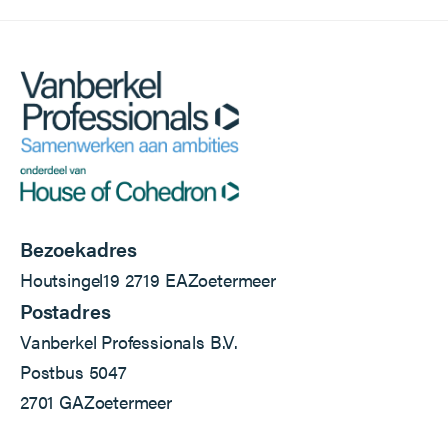
Bezoekadres
Houtsingel
19
2719 EA
Zoetermeer
Postadres
Vanberkel Professionals B.V.
Postbus 5047
2701 GA
Zoetermeer