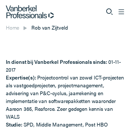
Home
Rob van Zijtveld
Professionals
Opdrachtgevers
In dienst bij Vanberkel Professionals sinds:
01-11-
Dienstverlening
2017
Expertise(s):
Projectcontrol van zowel ICT-projecten
Over ons
als vastgoedprojecten, projectmanagement,
advisering van P&C-cyclus, jaarrekening en
implementatie van softwarepakketten waaronder
Aareon 365, Reaforce. Zeer gedegen kennis van
Vacatures
WALS
Studie:
SPD, Middle Management, Post HBO