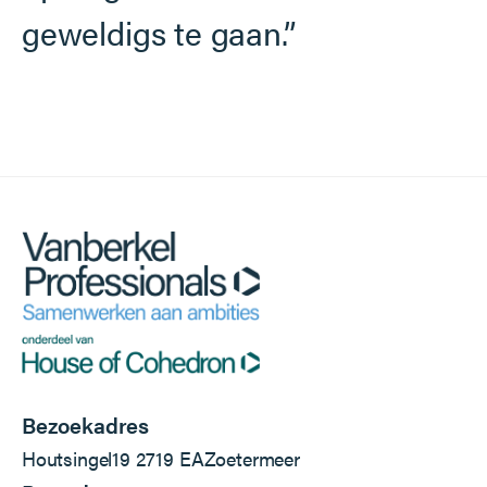
geweldigs te gaan.”
Bezoekadres
Houtsingel
19
2719 EA
Zoetermeer