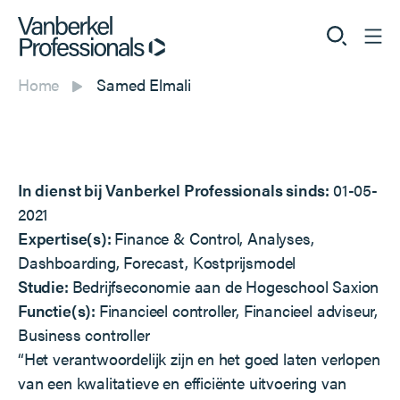
Home
Samed Elmali
Professionals
Opdrachtgevers
In dienst bij Vanberkel Professionals sinds:
01-05-
Dienstverlening
2021
Expertise(s):
Finance & Control, Analyses,
Over ons
Dashboarding, Forecast, Kostprijsmodel
Studie:
Bedrijfseconomie aan de Hogeschool Saxion
Functie(s):
Financieel controller, Financieel adviseur,
Business controller
Vacatures
“Het verantwoordelijk zijn en het goed laten verlopen
van een kwalitatieve en efficiënte uitvoering van