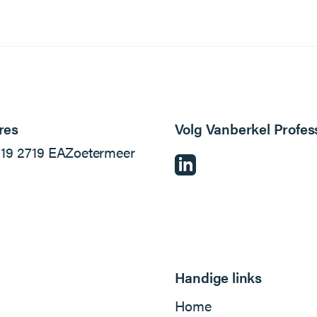
res
Volg Vanberkel Profes
l
19
2719 EA
Zoetermeer
Handige links
Home