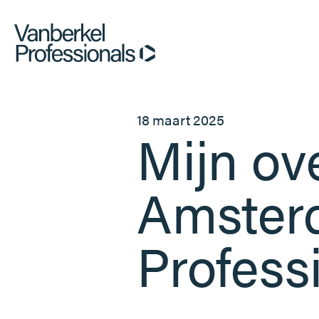
18 maart 2025
Mijn ov
Amster
Profess