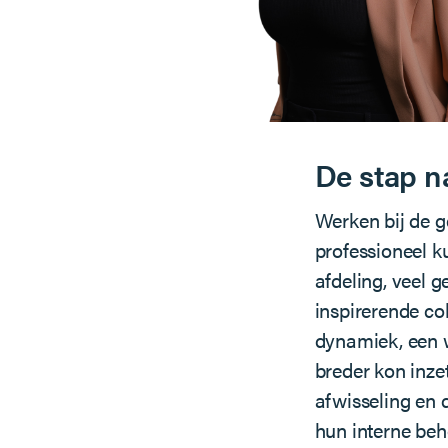
De stap n
Werken bij de g
professioneel k
afdeling, veel g
inspirerende co
dynamiek, een 
breder kon inz
afwisseling en 
hun interne beh