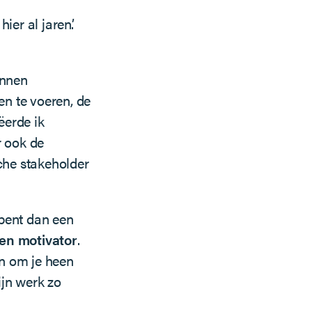
er al jaren’.
unnen
n te voeren, de
ëerde ik
r ook de
che stakeholder
 bent dan een
en motivator
.
en om je heen
jn werk zo