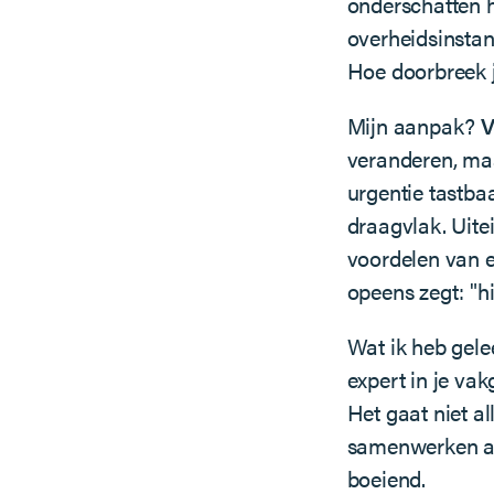
onderschatten h
overheidsinstant
Hoe doorbreek j
Mijn aanpak?
V
veranderen, maa
urgentie tastba
draagvlak. Uite
voordelen van 
opeens zegt: "h
Wat ik heb gele
expert in je vak
Het gaat niet a
samenwerken aa
boeiend.