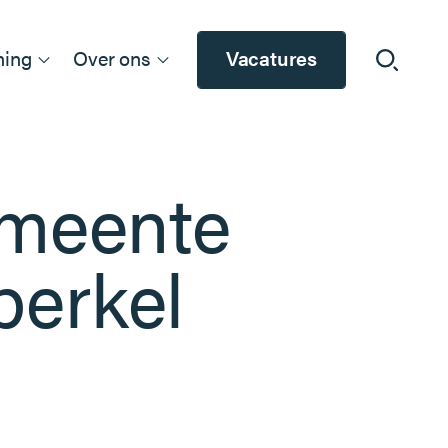
ning
Over ons
Vacatures
emeente
erkel