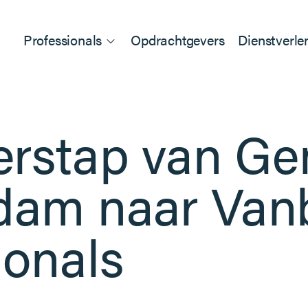
Professionals
Opdrachtgevers
Dienstverle
erstap van G
dam naar Vanb
ionals