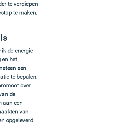
er te verdiepen
erstap te maken.
ls
ik de energie
g en het
 meteen een
atie te bepalen,
promoot over
van de
n aan een
maakten van
en opgeleverd.