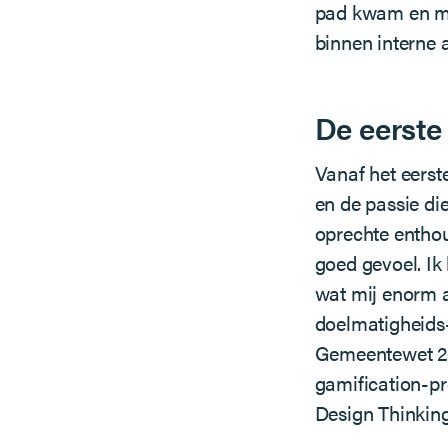
pad kwam en mi
binnen interne 
De eerste
Vanaf het eerst
en de passie die
oprechte enthou
goed gevoel. Ik
wat mij enorm 
doelmatigheids
Gemeentewet 21
gamification-p
Design Thinking