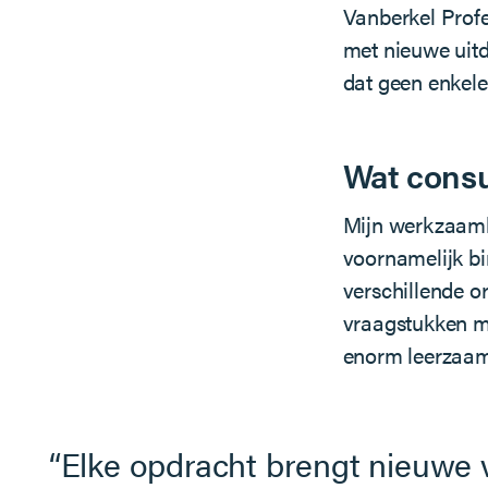
Vanberkel Prof
met nieuwe uitd
dat geen enkele 
Wat consu
Mijn werkzaamh
voornamelijk bi
verschillende o
vraagstukken me
enorm leerzaam
Elke opdracht brengt nieuwe v