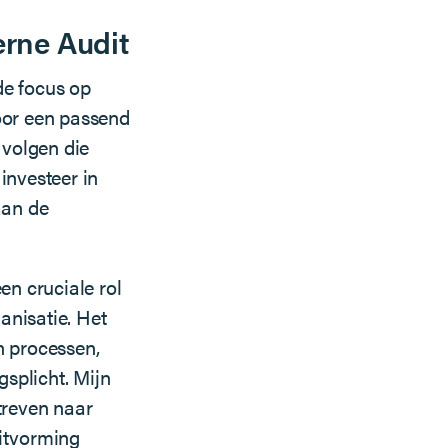
erne Audit
de focus op
voor een passend
 volgen die
 investeer in
aan de
en cruciale rol
ganisatie. Het
an processen,
splicht. Mijn
treven naar
uitvorming