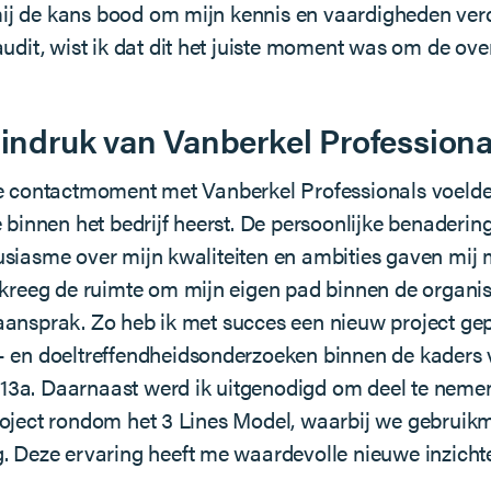
j de kans bood om mijn kennis en vaardigheden verd
audit, wist ik dat dit het juiste moment was om de ov
 indruk van Vanberkel Professiona
e contactmoment met Vanberkel Professionals voelde 
 binnen het bedrijf heerst. De persoonlijke benaderin
siasme over mijn kwaliteiten en ambities gaven mij
 kreeg de ruimte om mijn eigen pad binnen de organis
aansprak. Zo heb ik met succes een nieuw project ge
- en doeltreffendheidsonderzoeken binnen de kaders 
3a. Daarnaast werd ik uitgenodigd om deel te neme
roject rondom het 3 Lines Model, waarbij we gebruik
. Deze ervaring heeft me waardevolle nieuwe inzicht