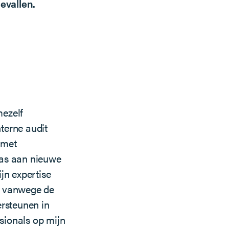
gevallen.
mezelf
terne audit
 met
 was aan nieuwe
n expertise
n vanwege de
ersteunen in
sionals op mijn