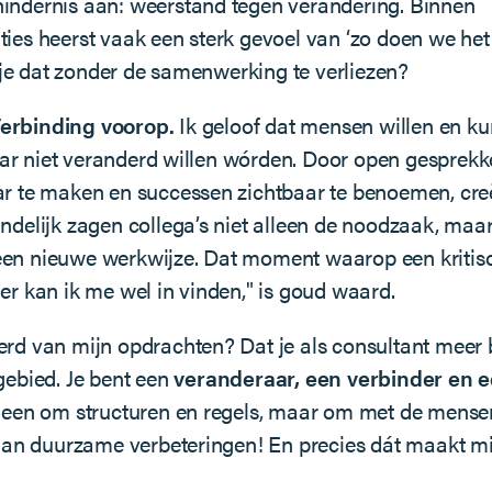
indernis aan: weerstand tegen verandering. Binnen
ies heerst vaak een sterk gevoel van ‘zo doen we het hi
e dat zonder de samenwerking te verliezen?
erbinding voorop.
Ik geloof dat mensen willen en k
r niet veranderd willen wórden. Door open gesprekke
ar te maken en successen zichtbaar te benoemen, cre
indelijk zagen collega’s niet alleen de noodzaak, maa
een nieuwe werkwijze. Dat moment waarop een kritis
ier kan ik me wel in vinden," is goud waard.
erd van mijn opdrachten? Dat je als consultant meer
gebied. Je bent een
veranderaar, een verbinder en e
lleen om structuren en regels, maar om met de mens
n duurzame verbeteringen! En precies dát maakt mi