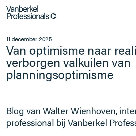
Professionals
11 december 2025
Van optimisme naar real
Opdrachtgevers
verborgen valkuilen van
planningsoptimisme
Dienstverlening
Over ons
Blog van Walter Wienhoven, inte
professional bij Vanberkel Profes
Vacatures