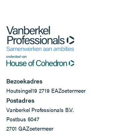
Bezoekadres
Houtsingel
19
2719 EA
Zoetermeer
Postadres
Vanberkel Professionals B.V.
Postbus 5047
2701 GA
Zoetermeer