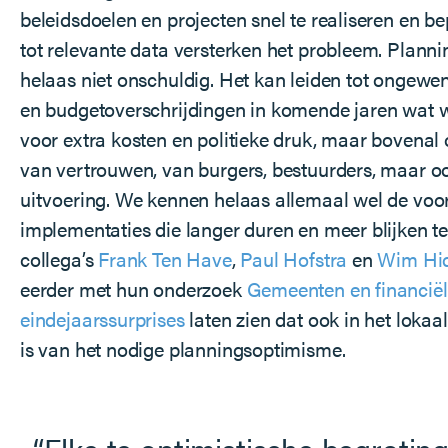
beleidsdoelen en projecten snel te realiseren en b
tot relevante data versterken het probleem. Plann
helaas niet onschuldig. Het kan leiden tot ongewe
en budgetoverschrijdingen in komende jaren wat 
voor extra kosten en politieke druk, maar bovenal 
van vertrouwen, van burgers, bestuurders, maar oo
uitvoering. We kennen helaas allemaal wel de voo
implementaties die langer duren en meer blijken te
collega’s
Frank Ten Have
,
Paul Hofstra
en
Wim Hi
eerder met hun onderzoek
Gemeenten en financië
eindejaarssurprises
laten zien
dat ook in het lokaa
is van het nodige planningsoptimisme.