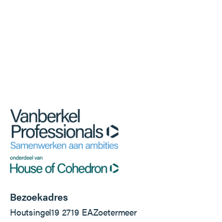
Bezoekadres
Houtsingel
19
2719 EA
Zoetermeer