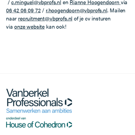
/
c.minguel@vbprofs.nl
en
Rianne Hoogendoorn
via
06 42 06 09 72
/
r.hoogendoorn@vbprofs.nl
. Mailen
naar
recruitment@vbprofs.nl
of je cv insturen
via
onze website
kan ook!