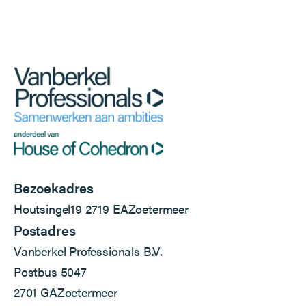
Bezoekadres
Houtsingel
19
2719 EA
Zoetermeer
Postadres
Vanberkel Professionals B.V.
Postbus 5047
2701 GA
Zoetermeer