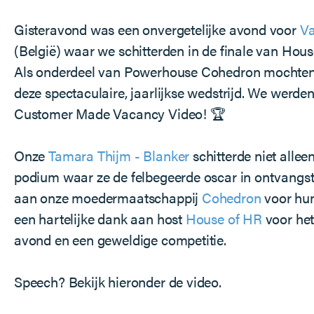
Gisteravond was een onvergetelijke avond voor
Va
(België) waar we schitterden in de finale van Hou
Als onderdeel van Powerhouse Cohedron mochten
deze spectaculaire, jaarlijkse wedstrijd. We werde
Customer Made Vacancy Video! 🏆
Onze
Tamara Thijm - Blanker
schitterde niet allee
podium waar ze de felbegeerde oscar in ontvangs
aan onze moedermaatschappij
Cohedron
voor hun
een hartelijke dank aan host
House of HR
voor het
avond en een geweldige competitie.
Speech? Bekijk hieronder de video.