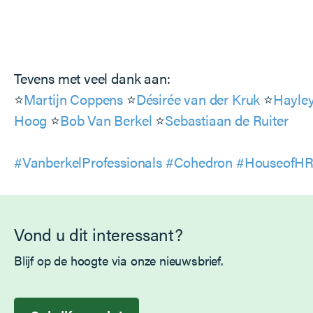
Tevens met veel dank aan:
⭐️
Martijn Coppens
⭐️
Désirée van der Kruk
⭐️
Hayley
Hoog
⭐️
Bob Van Berkel
⭐️
Sebastiaan de Ruiter
#VanberkelProfessionals
#Cohedron
#HouseofH
Vond u dit interessant?
Blijf op de hoogte via onze nieuwsbrief.