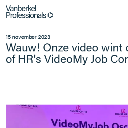
Professionals
15 november 2023
Wauw! Onze video wint 
Opdrachtgevers
of HR's VideoMy Job Co
Dienstverlening
Over ons
Vacatures