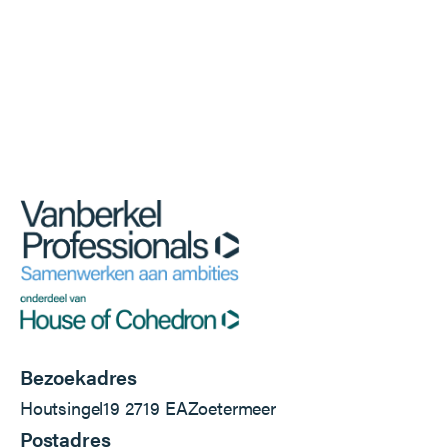
Bezoekadres
Houtsingel
19
2719 EA
Zoetermeer
Postadres