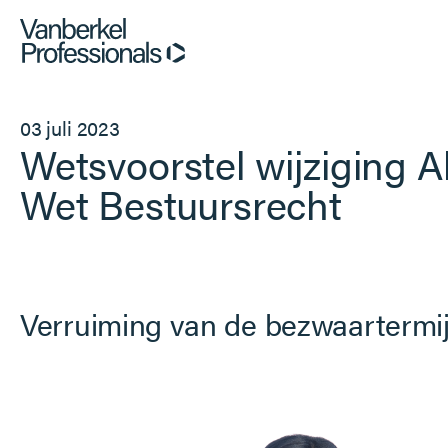
Professionals
03 juli 2023
Wetsvoorstel wijziging 
Opdrachtgevers
Wet Bestuursrecht
Dienstverlening
Over ons
Verruiming van de bezwaartermi
Vacatures