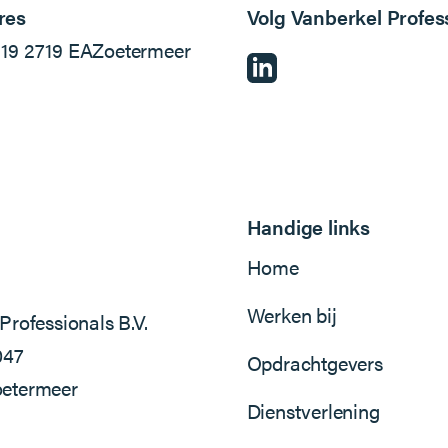
res
Volg Vanberkel Profes
l
19
2719 EA
Zoetermeer
Handige links
Home
Werken bij
Professionals B.V.
047
Opdrachtgevers
etermeer
Dienstverlening