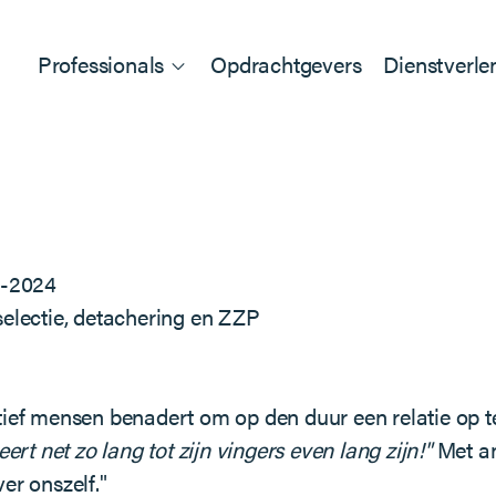
Professionals
Opdrachtgevers
Dienstverle
1-2024
selectie, detachering en ZZP
ief mensen benadert om op den duur een relatie op te 
ert net zo lang tot zijn vingers even lang zijn!"
Met an
er onszelf."