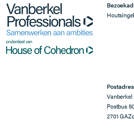
Bezoekad
Houtsinge
Postadres
Vanberkel 
Postbus 5
2701 GA
Zo