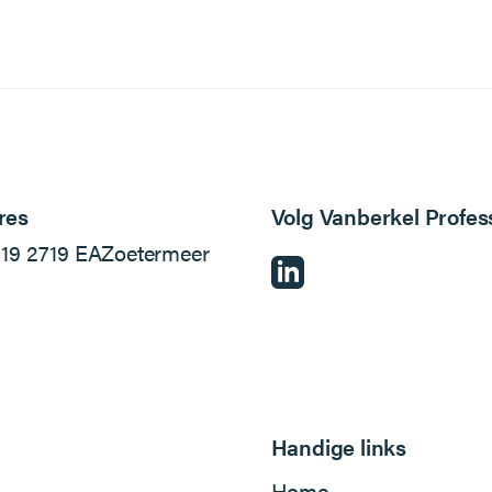
res
Volg Vanberkel Profes
l
19
2719 EA
Zoetermeer
Handige links
Home