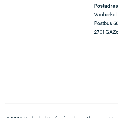
Postadres
Vanberkel 
Postbus 5
2701 GA
Zo