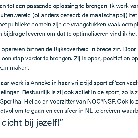
 tot een passende oplossing te brengen. Ik werk vanui
uitenwereld (of anders gezegd: de maatschappij) het
het publieke domein zijn de vraagstukken vaak comple
bijdrage leveren om dat te optimaliseren vind ik het m
k opereren binnen de Rijksoverheid in brede zin. Door 
en stap verder te brengen. Zij is open, positief en op
r kan maken.
 werk is Anneke in haar vrije tijd sportief ‘een veelvr
lingen. Bestuurlijk is zij ook actief in de sport, zo is
Sporthal Hellas en voorzitter van NOC*NSF. Ook is zi
ctvol om te gaan en een sfeer in NL te creëren waarb
dicht bij jezelf!”